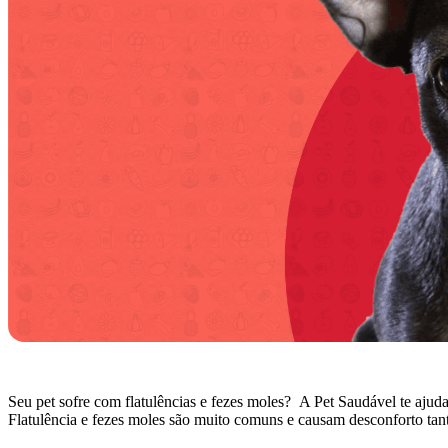
Seu pet sofre com flatulências e fezes moles? A Pet Saudável te ajuda
Flatulência e fezes moles são muito comuns e causam desconforto tan